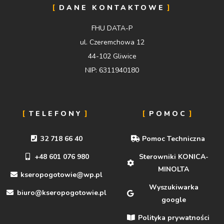
DANE KONTAKTOWE
FHU DATA-P
ul. Czeremchowa 12
44-102 Gliwice
NIP: 6311940180
TELEFONY
POMOC
32 718 66 40
Pomoc Techniczna
+48 601 076 980
Sterowniki KONICA-
MINOLTA
kseropogotowie@wp.pl
Wyszukiwarka
biuro@kseropogotowie.pl
google
Polityka prywatności