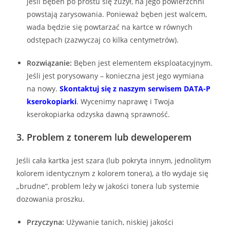
jeśli bęben po prostu się zużył, na jego powierzchni
powstają zarysowania. Ponieważ bęben jest walcem,
wada będzie się powtarzać na kartce w równych
odstępach (zazwyczaj co kilka centymetrów).
Rozwiązanie:
Bęben jest elementem eksploatacyjnym.
Jeśli jest porysowany – konieczna jest jego wymiana
na nowy.
Skontaktuj się z naszym serwisem DATA-P
kserokopiarki
. Wycenimy naprawę i Twoja
kserokopiarka odzyska dawną sprawność.
3. Problem z tonerem lub deweloperem
Jeśli cała kartka jest szara (lub pokryta innym, jednolitym
kolorem identycznym z kolorem tonera), a tło wydaje się
„brudne”, problem leży w jakości tonera lub systemie
dozowania proszku.
Przyczyna:
Używanie tanich, niskiej jakości