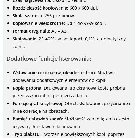
Czas nagrzewania:
Około 20 sekund.
Rozdzielczość kopiowania:
600 x 600 dpi.
Skala szarości:
256 poziomów.
Kopiowanie wielokrotne:
Od 1 do 9999 kopii.
Format oryginału:
A5 – A3.
Skalowanie:
25-400% w odstępach 0,1%; automatyczny
zoom.
Dodatkowe funkcje kserowania:
Wstawianie rozdziałów, okładek i stron:
Możliwość
dodawania dodatkowych elementów do kopii.
Kopia próbna:
Drukowana lub ekranowa kopia próbna
przed wykonaniem pełnego zadania.
Funkcje grafiki cyfrowej:
Obrót, skalowanie, przycinanie i
inne operacje na obrazach.
Pamięć ustawień zadań:
Możliwość zapamiętania często
używanych ustawień kopiowania.
Tryb plakatu:
Tworzenie powiększonych kopii poprzez