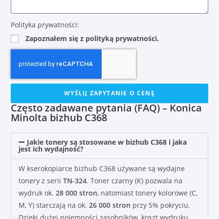
Polityka prywatności:
Zapoznałem się z polityką prywatności.
WYŚLIJ ZAPYTANIE O CENĘ
Często zadawane pytania (FAQ) – Konica
Minolta bizhub C368
Jakie tonery są stosowane w bizhub C368 i jaka
jest ich wydajność?
W kserokopiarce bizhub C368 używane są wydajne
tonery z serii
TN-324
. Toner czarny (K) pozwala na
wydruk ok.
28 000 stron
, natomiast tonery kolorowe (C,
M, Y) starczają na ok.
26 000 stron
przy 5% pokryciu.
Dzięki dużej pojemności zasobników, koszt wydruku