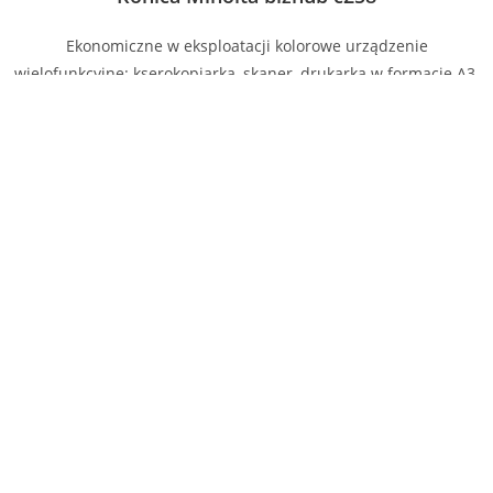
Ekonomiczne w eksploatacji kolorowe urządzenie
wielofunkcyjne: kserokopiarka, skaner, drukarka w formacie A3.
Prędkość kopiowania 25 stron/min.
Konica Minolta bizhub c250i
Ekonomiczne w eksploatacji kolorowe urządzenie
wielofunkcyjne: kserokopiarka, skaner, drukarka w formacie A3.
Prędkość kopiowania 25 stron/min.
© DATA-P 2026 All Rights Reserved.
DANE KONTAKTOWE
FHU DATA-P